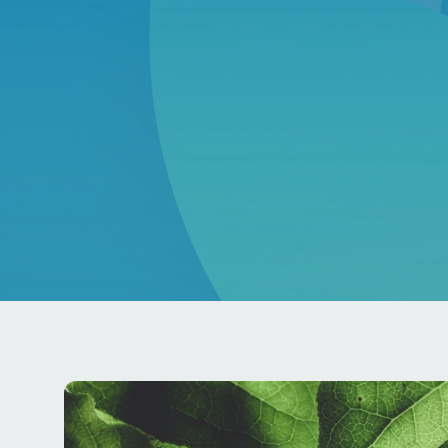
0+
amlanan iklim ve sürdürülebilirlik 
projesi