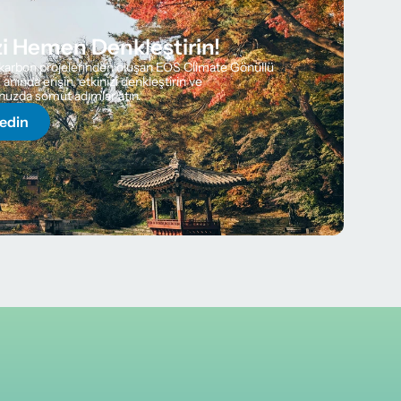
zi Hemen Denkleştirin!
karbon projelerinden oluşan EOS Climate Gönüllü 
nında erişin, etkinizi denkleştirin ve 
unuzda somut adımlar atın.
fedin