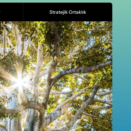
r
Stratejik Ortaklık