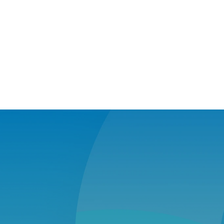
Life Climate’ın 
15 yıllık etkisi