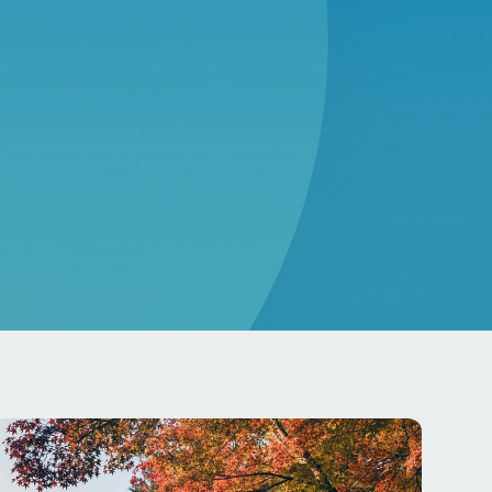
0+
global deneyim