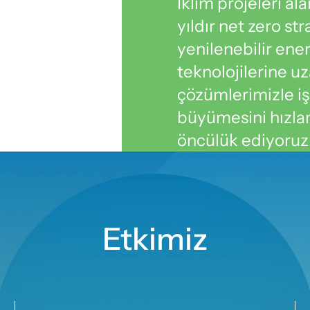
İklim projeleri ala
yıldır net zero str
 
yenilenebilir enerj
teknolojilerine uz
çözümlerimizle işl
büyümesini hızlan
öncülük ediyoruz
Etkimiz