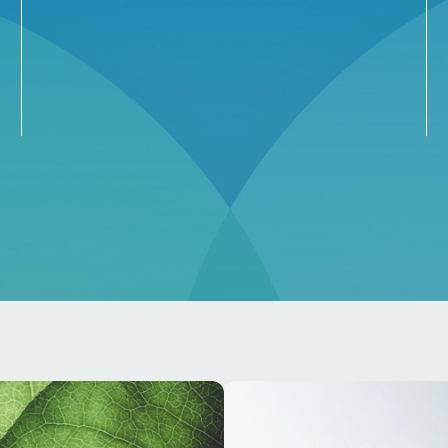
0M t+
toplam t CO₂ yıllık 
yıl 
emisyon azaltımı