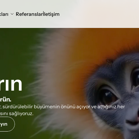
ları
Referanslar
İletişim
rın
ürün.
or, sürdürülebilir büyümenin önünü açıyor ve attığınız her 
ını sağlıyoruz.
ayın