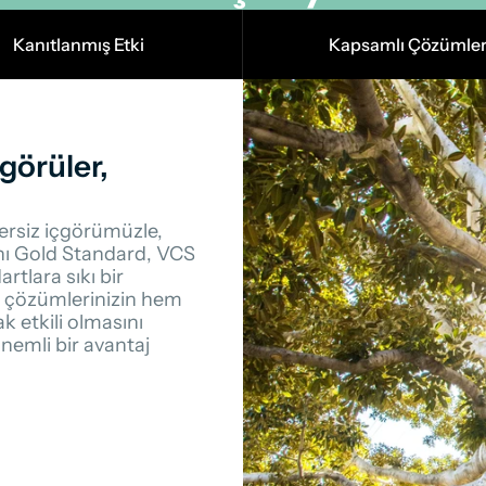
Kanıtlanmış Etki
Kapsamlı Çözümle
görüler, 
zersiz içgörümüzle, 
nı Gold Standard, VCS 
tlara sıkı bir 
sı, çözümlerinizin hem 
 etkili olmasını 
emli bir avantaj 