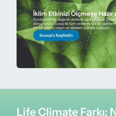
İklim Etkinizi Ölçmeye Hazır 
Sürdürebilirliği, dağınık verilerle uğraşmaktan çıkarıp 
dönüştürün. Scoop ile tüm verilerini tek bir platformda
hedeflerinize ulaşın ve rekabet avantajı sağlayın.
Scoop'u Keşfedin
Life Climate Farkı: