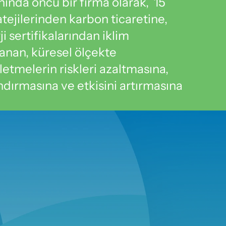
nında öncü bir firma olarak,  15 
atejilerinden karbon ticaretine, 
i sertifikalarından iklim 
anan, küresel ölçekte 
etmelerin riskleri azaltmasına, 
dırmasına ve etkisini artırmasına 