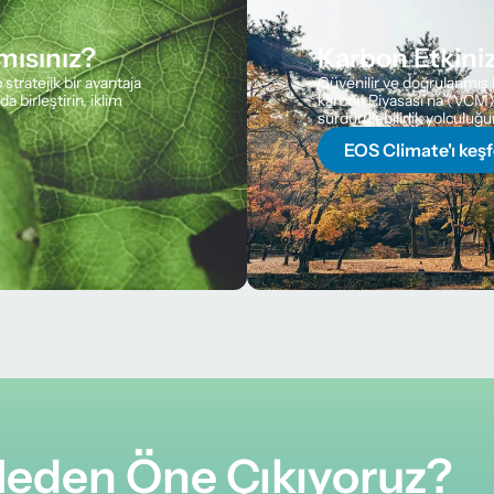
mısınız?
Karbon Etkini
stratejik bir avantaja 
Güvenilir ve doğrulanmış 
 birleştirin, iklim 
karbon Piyasası’na (VCM) a
sürdürülebilirlik yolculuğ
EOS Climate'ı keş
 Neden Öne Çıkıyoruz?