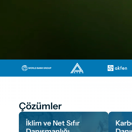
Çözümler
İklim ve Net Sıfır 
Karb
Danışmanlığı
Danı