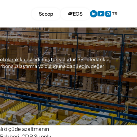
Select Langua
Scoop
EOS
TR
şmanlığı
 olarak kabul edilmiş tek yoludur. SBTi Tedarikçi 
arbonsuzlaştırma yolculuğuna dahil edin, değer 
lı ölçüde azaltmanın 
m Rehberi, CDP Supply 