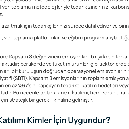
l veri toplama metodolojileriyle tedarik zincirinizi karbo
z.
zaltmak için tedarikçilerinizi sürece dahil ediyor ve birin
, veri toplama platformları ve eğitim programlarıyla değer 
re Kapsam 3 değer zinciri emisyonları, bir şirketin toplam
aktadır; perakende ve tüketim ürünleri gibi sektörlerde 
arı, bir kuruluşun doğrudan operasyonel emisyonlarının 
siyatifi (SBTi), Kapsam 3 emisyonlarının toplam emisyonlar
 en az %67'sini kapsayan tedarikçi katılım hedefleri veya 
tadır. Bu nedenle tedarik zinciri katılımı, hem zorunlu 
n stratejik bir gereklilik haline gelmiştir.
 Katılımı Kimler İçin Uygundur?