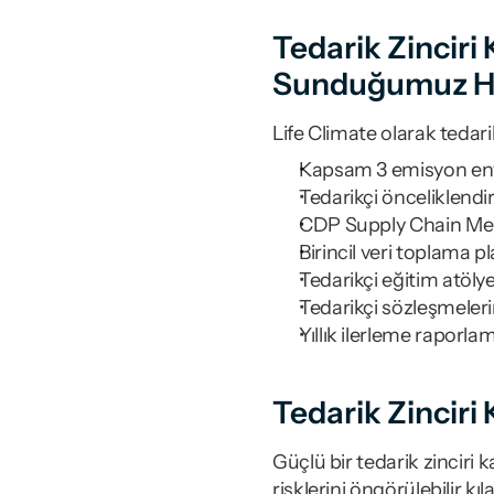
Tedarik Zinciri
Sunduğumuz H
Life Climate olarak tedar
Kapsam 3 emisyon enva
Tedarikçi önceliklendir
CDP Supply Chain Mem
Birincil veri toplama p
Tedarikçi eğitim atöly
Tedarikçi sözleşmeleri
Yıllık ilerleme raporla
Tedarik Zinciri 
Güçlü bir tedarik zinciri
risklerini öngörülebilir kı