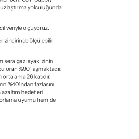
nsuzlaştırma yolculuğunda 
cil veriyle ölçüyoruz.
zincirinde ölçülebilir 
 sera gazı ayak izinin 
bu oran %90'ı aşmaktadır. 
ortalama 26 katıdır. 
ın %40'ından fazlasını 
azaltım hedefleri 
raporlama uyumu hem de 