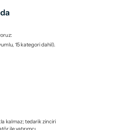
da 
yoruz:
lu, 15 kategori dahil).
 kalmaz; tedarik zinciri 
ör ile yatırımcı 