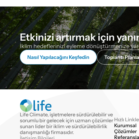
Etkinizi artırmak için yanı
İklim hedeflerinizi eyleme dönüştürmenize yardım
Nasıl Yapılacağını Keşfedin
Toplantı Planla
Life Climate, işletmelere sürdürülebilir ve
Hızlı Linkle
sorumlu bir gelecek için uzman çözümler 
Kurumsal
sunan lider bir iklim ve sürdürülebilirlik 
Çözümler
danışmanlığı firmasıdır.
Referansla
İletişim Bilgileri