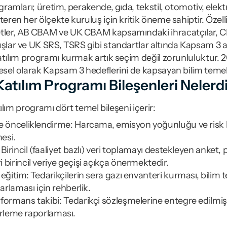
ogramları; üretim, perakende, gıda, tekstil, otomotiv, elekt
teren her ölçekte kuruluş için kritik öneme sahiptir. Özel
etler, AB CBAM ve UK CBAM kapsamındaki ihracatçılar, 
uşlar ve UK SRS, TSRS gibi standartlar altında Kapsam 3 
katılım programı kurmak artık seçim değil zorunluluktur. 20
resel olarak Kapsam 3 hedeflerini de kapsayan bilim temell
Katılım Programı Bileşenleri Nelerd
atılım programı dört temel bileşeni içerir:
e önceliklendirme: Harcama, emisyon yoğunluğu ve risk kri
mesi.
 Birincil (faaliyet bazlı) veri toplamayı destekleyen anket, 
 birincil veriye geçişi açıkça önermektedir.
eğitim: Tedarikçilerin sera gazı envanteri kurması, bilim t
sarlaması için rehberlik.
rformans takibi: Tedarikçi sözleşmelerine entegre edilmi
ilerleme raporlaması.