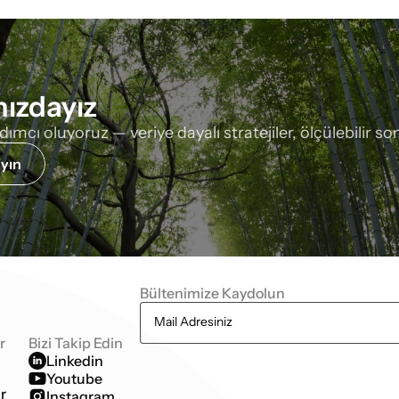
nızdayız
cı oluyoruz — veriye dayalı stratejiler, ölçülebilir sonu
yın 
Bültenimize Kaydolun
r
Bizi Takip Edin
Linkedin
Youtube
r
Instagram