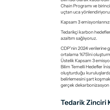
Chain Programı ve birinci
uçtan uca yönlendiriyoru
Kapsam 3 emisyonlarınızı a
Tedarikçi karbon hedefleri
azaltım sağlıyoruz.
CDP'nin 2024 verilerine gö
ortalama %75'ini oluşturm
Üstelik Kapsam 3 emisyonl
Bilim Temelli Hedefler İni
oluşturduğu kuruluşlardan
belirlemesini şart koşmak
gerçek dekarbonizasyon içi
Tedarik Zinciri