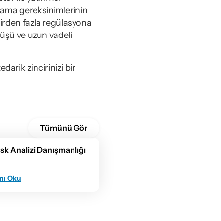
lama gereksinimlerinin 
birden fazla regülasyona 
şüşü ve uzun vadeli 
rik zincirinizi bir 
Tümünü Gör
isk Analizi Danışmanlığı
nı Oku