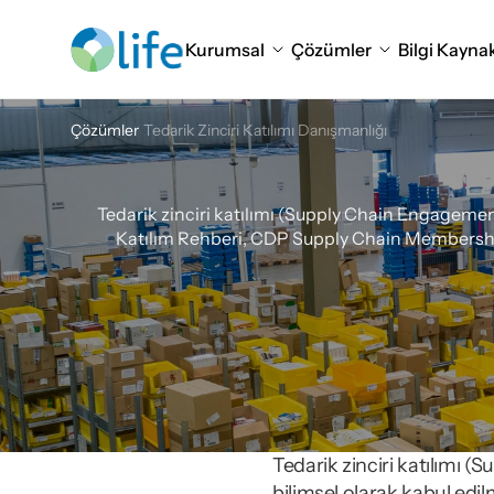
Kurumsal
Çözümler
Bilgi Kaynak
Çözümler
Tedarik Zinciri Katılımı Danışmanlığı
Tedarik
Tedarik zinciri katılımı (Supply Chain Engagement
Katılım Rehberi, CDP Supply Chain Membership v
Tedarik zinciri katılımı 
bilimsel olarak kabul edil