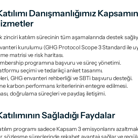
 Katılımı Danışmanlığımız Kapsamın
izmetler
ik zinciri katılım sürecinin tüm aşamalarında destek sağlı
nteri kurulumu (GHG Protocol Scope 3 Standard ile uyum
me matrisi ve risk haritası.
bership programına başvuru ve süreç yönetimi.
latformu seçimi ve tedarikçi anket tasarımı.
eleri, GHG envanteri rehberliği ve SBTi başvuru desteği.
ne karbon performans kriterlerinin entegre edilmesi.
ması, doğrulama süreçleri ve paydaş iletişimi.
Katılımının Sağladığı Faydalar
 katılım programı sadece Kapsam 3 emisyonlarını azaltmakla
lar, sözleşme süreçlerinde rekabet avantajı sağlar ve regülat