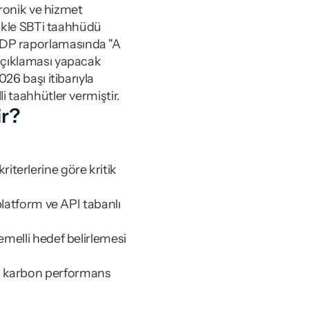
ronik ve hizmet 
likle SBTi taahhüdü 
CDP raporlamasında "A 
açıklaması yapacak 
26 başı itibarıyla 
i taahhütler vermiştir.
ir?
terlerine göre kritik 
platform ve API tabanlı 
emelli hedef belirlemesi 
ş karbon performans 