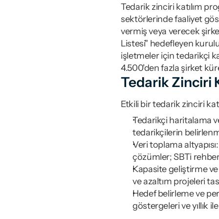
Tedarik zinciri katılım pr
sektörlerinde faaliyet gös
vermiş veya verecek şirk
Listesi" hedefleyen kurul
işletmeler için tedarikçi 
4.500'den fazla şirket kü
Tedarik Zinciri 
Etkili bir tedarik zinciri k
Tedarikçi haritalama v
tedarikçilerin belirlen
Veri toplama altyapısı:
çözümler; SBTi rehberi
Kapasite geliştirme ve 
ve azaltım projeleri ta
Hedef belirleme ve pe
göstergeleri ve yıllık 