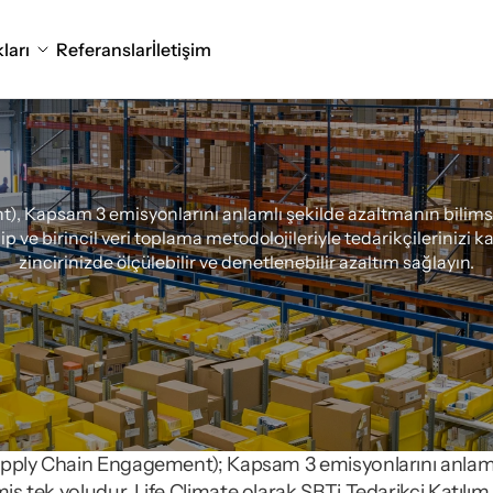
ları
Referanslar
İletişim
Zinciri
Katılımı
Danı
), Kapsam 3 emisyonlarını anlamlı şekilde azaltmanın bilimsel
e birincil veri toplama metodolojileriyle tedarikçilerinizi k
zincirinizde ölçülebilir ve denetlenebilir azaltım sağlayın.
(Supply Chain Engagement); Kapsam 3 emisyonlarını anlam
miş tek yoludur. Life Climate olarak SBTi Tedarikçi Katılı