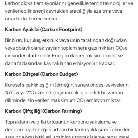
karbondioksit emisyonlarını, genellikle temiz teknolojiler ve 
yenilenebilir enerji kaynakları aracılığıyla azaltma veya 
ortadan kaldırma süreci.
Karbon Ayak İzi (Carbon Footprint)
Bir birey, kuruluş, etkinlik veya ürün tarafından doğrudan 
veya dolaylı olarak yayılan toplam sera gazı miktarı, CO₂e 
cinsinden ifade edilir. Enerji kullanımı, ulaşım, imalat ve 
daha fazlasından kaynaklanan emisyonları kapsar.
Karbon Bütçesi (Carbon Budget)
Küresel sıcaklık eşiğini (örneğin, sanayi öncesi seviyelerin 
1,5°C veya 2°C üzerinde) aşmamak için belirli bir zaman 
diliminde izin verilen maksimum CO₂ emisyon miktarı.
Karbon Çiftçiliği (Carbon Farming)
Toprakların ve bitki örtüsünün karbonu yakalama ve 
depolama yeteneğini artıran bir tarım yaklaşımı. Teknikler 
arasında örtü bitkileri, azaltılmış toprak işleme ve tarımsal 