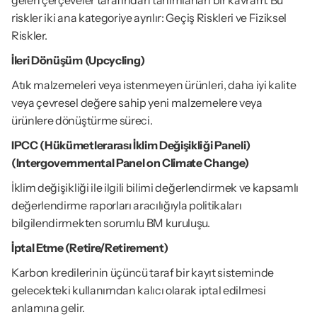
gelen çerçeveler tarafından tanımlanan bir kavram. Bu 
riskler iki ana kategoriye ayrılır: Geçiş Riskleri ve Fiziksel 
Riskler.
İleri Dönüşüm (Upcycling)
Atık malzemeleri veya istenmeyen ürünleri, daha iyi kalite 
veya çevresel değere sahip yeni malzemelere veya 
ürünlere dönüştürme süreci.
IPCC (Hükümetlerarası İklim Değişikliği Paneli) 
(Intergovernmental Panel on Climate Change)
İklim değişikliği ile ilgili bilimi değerlendirmek ve kapsamlı 
değerlendirme raporları aracılığıyla politikaları 
bilgilendirmekten sorumlu BM kuruluşu.
İptal Etme (Retire/Retirement)
Karbon kredilerinin üçüncü taraf bir kayıt sisteminde 
gelecekteki kullanımdan kalıcı olarak iptal edilmesi 
anlamına gelir.