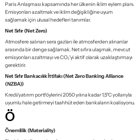
Paris Anlaşması kapsamında her ülkenin iklim eylem planı. 
Emisyonları azaltmak ve iklim değişikliğine uyum 
sağlamak için ulusal hedefleri tanımlar.
Net Sıfır (Net Zero)
Atmosfere salınan sera gazları ile atmosferden alınanlar 
arasında bir denge sağlamak. Net sıfıra ulaşmak, mevcut 
emisyonları azaltmayı ve CO₂'yi aktif olarak uzaklaştırmayı 
gerektirir.
Net Sıfır Bankacılık İttifakı (Net Zero Banking Alliance 
(NZBA))
Kredi/yatırım portföylerini 2050 yılına kadar 1,5°C yollarıyla 
uyumlu hale getirmeyi taahhüt eden bankaların koalisyonu.
Ö
Önemlilik (Materiality)