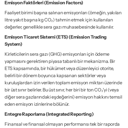
Emisyon Faktörleri (Emission Factors)
Faaliyet birimi başına salınan emisyonları (örneğin, yakılan 
litre yakıt başına kg CO₂) tahmin etmek için kullanılan 
değerler, genellikle sera gazı muhasebesinde kullanılır.
Emisyon Ticaret Sistemi (ETS) (Emission Trading 
System)
Kirleticilerin sera gazı (GHG) emisyonları için ödeme 
yapmasını gerektiren piyasa tabanlı bir mekanizma. Bir 
ETS kapsamında, bir hükümet veya düzenleyici otorite, 
belirli bir dönem boyunca kapsanan sektörler veya 
kuruluşlardan izin verilen toplam emisyon miktarı üzerinde 
bir üst sınır belirler. Bu üst sınır, her biri bir ton CO₂'yi (veya 
diğer sera gazlarındaki eşdeğerini) emisyon hakkını temsil 
eden emisyon izinlerine bölünür.
Entegre Raporlama (Integrated Reporting)
Finansal ve finansal olmayan performansı tek bir raporda 