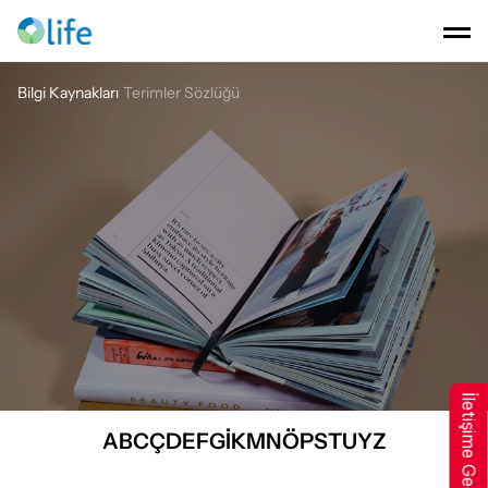
Bilgi Kaynakları
Terimler Sözlüğü
Terimler
Sözlüğü
İletişime Geçin
A
B
C
Ç
D
E
F
G
İ
K
M
N
Ö
P
S
T
U
Y
Z