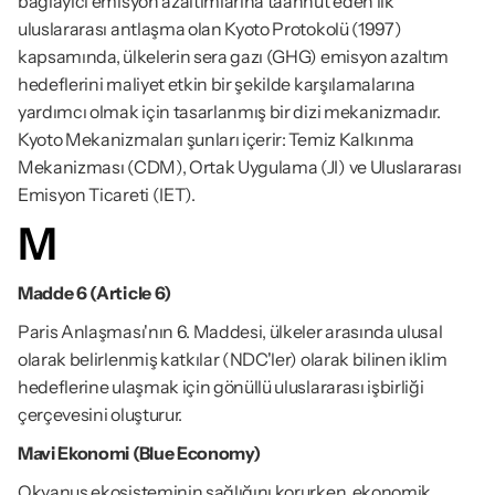
bağlayıcı emisyon azaltımlarına taahhüt eden ilk 
uluslararası antlaşma olan Kyoto Protokolü (1997) 
kapsamında, ülkelerin sera gazı (GHG) emisyon azaltım 
hedeflerini maliyet etkin bir şekilde karşılamalarına 
yardımcı olmak için tasarlanmış bir dizi mekanizmadır. 
Kyoto Mekanizmaları şunları içerir: Temiz Kalkınma 
Mekanizması (CDM), Ortak Uygulama (JI) ve Uluslararası 
Emisyon Ticareti (IET).
M
Madde 6 (Article 6)
Paris Anlaşması'nın 6. Maddesi, ülkeler arasında ulusal 
olarak belirlenmiş katkılar (NDC'ler) olarak bilinen iklim 
hedeflerine ulaşmak için gönüllü uluslararası işbirliği 
çerçevesini oluşturur.
Mavi Ekonomi (Blue Economy)
Okyanus ekosisteminin sağlığını korurken, ekonomik 