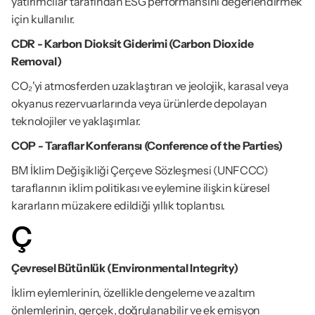
yatırımcılar tarafından ESG performansını değerlendirmek 
için kullanılır.
CDR - Karbon Dioksit Giderimi (Carbon Dioxide 
Removal)
CO₂'yi atmosferden uzaklaştıran ve jeolojik, karasal veya 
okyanus rezervuarlarında veya ürünlerde depolayan 
teknolojiler ve yaklaşımlar.
COP - Taraflar Konferansı (Conference of the Parties)
BM İklim Değişikliği Çerçeve Sözleşmesi (UNFCCC) 
taraflarının iklim politikası ve eylemine ilişkin küresel 
kararların müzakere edildiği yıllık toplantısı.
Ç
Çevresel Bütünlük (Environmental Integrity)
İklim eylemlerinin, özellikle dengeleme ve azaltım 
önlemlerinin, gerçek, doğrulanabilir ve ek emisyon 