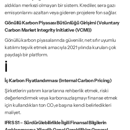
aldıkları merkezi olmayan bir sistem. Krediler, sera gazı 
emisyonlarını azaltan veya gideren projelere fon sağlar.
Gönüllü Karbon Piyasası Bütünlüğü Girişimi (Voluntary 
Carbon Market Integrity Initiative (VCMI))
Gönüllü karbon piyasalarında güvenilir, net sıfır uyumlu 
katılımı teşvik etmek amacıyla 2021 yılında kurulan çok 
paydaşlı bir platform.
İ
İç Karbon Fiyatlandırması (Internal Carbon Pricing)
Şirketlerin yatırım kararlarına rehberlik etmek, riski 
değerlendirmek veya karbonsuzlaşmayı finanse etmek 
için kullandıkları ton CO₂e başına kendi belirledikleri 
maliyet.
IFRS S1 – Sürdürülebilirlikle İlgili Finansal Bilgilerin 
Açıklanmasına Yönelik Genel Gereklilikler General 