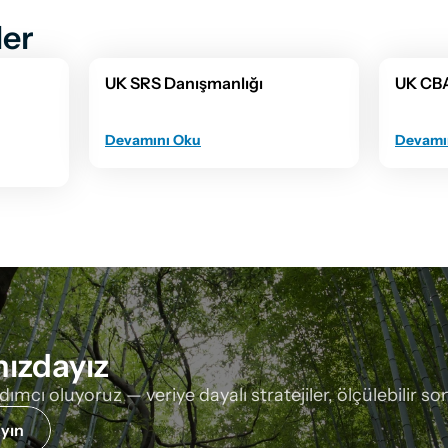
er
UK SRS Danışmanlığı
UK CB
Devamını Oku
Devamı
nızdayız
cı oluyoruz — veriye dayalı stratejiler, ölçülebilir sonu
yın 