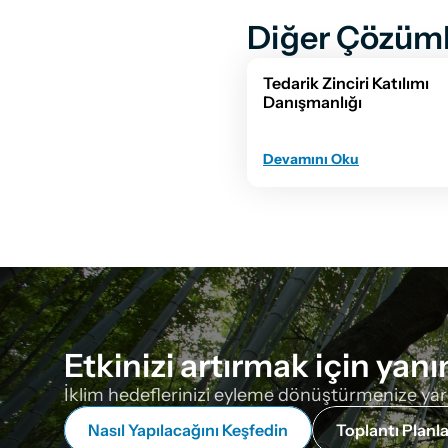
Diğer Çözüml
Tedarik Zinciri Katılımı 
Danışmanlığı
Devamını Oku
Etkinizi artırmak için yanı
İklim hedeflerinizi eyleme dönüştürmenize yardım
Nasıl Yapılacağını Keşfedin
Toplantı Planla