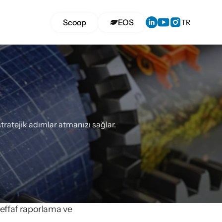
Select Langua
Scoop
EOS
TR
elgelendirme
tratejik adımlar atmanızı sağlar.
effaf raporlama ve 