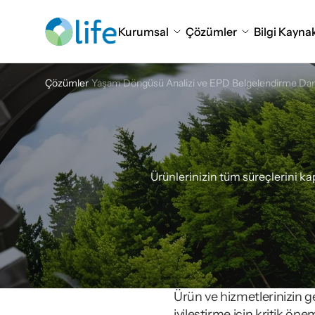
Kurumsal
Çözümler
Bilgi Kaynak
Çözümler
Yaşam Döngüsü Analizi ve EPD Belgelendirme Dan
Yaşam
Döng
Ürünlerinizin tüm süreçlerini ka
Ürün ve hizmetlerinizin ge
iyileştirme için kritik öne