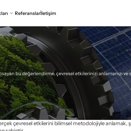
ları
Referanslar
İletişim
ışmanlığı
üsü
Analizi
ve
EPD
B
Danışmanlığı
psayan bu değerlendirme, çevresel etkilerinizi anlamanızı ve s
rçek çevresel etkilerini bilimsel metodolojiyle anlamak, ş
me sahiptir.