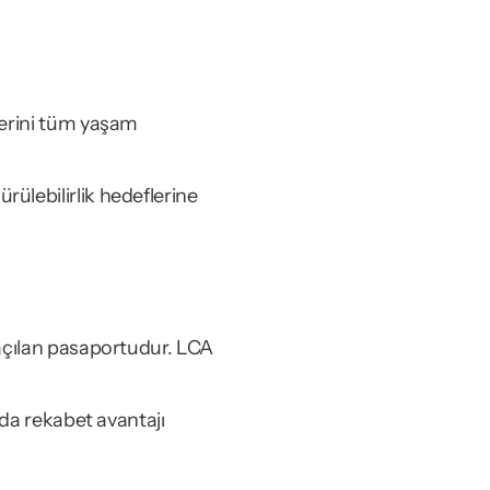
erini tüm yaşam 
lebilirlik hedeflerine 
açılan pasaportudur. LCA 
da rekabet avantajı 