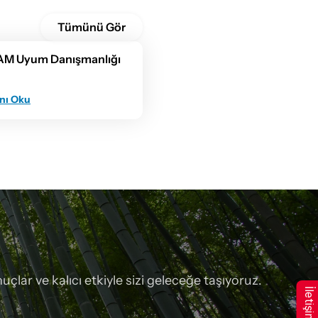
Tümünü Gör
AM Uyum Danışmanlığı
nı Oku
çlar ve kalıcı etkiyle sizi geleceğe taşıyoruz.