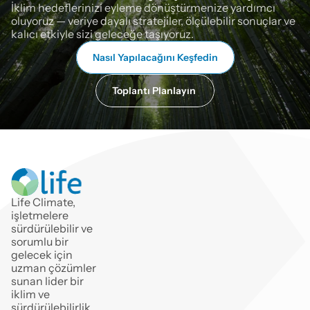
İklim hedeflerinizi eyleme dönüştürmenize yardımcı 
oluyoruz — veriye dayalı stratejiler, ölçülebilir sonuçlar ve 
kalıcı etkiyle sizi geleceğe taşıyoruz.
Nasıl Yapılacağını Keşfedin
Toplantı Planlayın 
Life Climate, 
işletmelere 
sürdürülebilir ve
sorumlu bir 
gelecek için 
uzman çözümler 
sunan lider bir 
iklim ve 
sürdürülebilirlik 