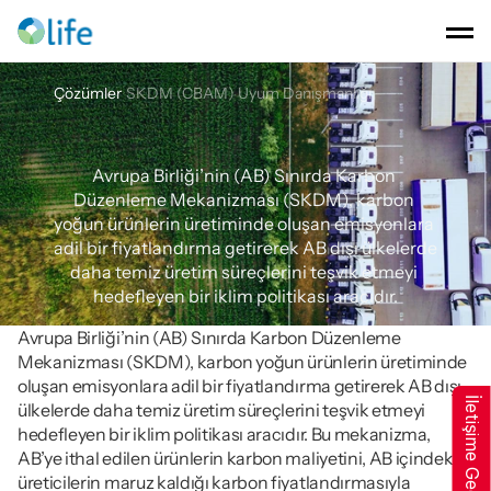
Çözümler
SKDM (CBAM) Uyum Danışmanlığı
SKDM
(CBAM)
Uyum
Danışmanlığı
Avrupa Birliği’nin (AB) Sınırda Karbon 
Düzenleme Mekanizması (SKDM), karbon 
yoğun ürünlerin üretiminde oluşan emisyonlara 
adil bir fiyatlandırma getirerek AB dışı ülkelerde 
daha temiz üretim süreçlerini teşvik etmeyi 
hedefleyen bir iklim politikası aracıdır.
Avrupa Birliği’nin (AB) Sınırda Karbon Düzenleme 
Mekanizması (SKDM), karbon yoğun ürünlerin üretiminde 
oluşan emisyonlara adil bir fiyatlandırma getirerek AB dışı 
İletişime Geçin
ülkelerde daha temiz üretim süreçlerini teşvik etmeyi 
hedefleyen bir iklim politikası aracıdır. Bu mekanizma, 
AB’ye ithal edilen ürünlerin karbon maliyetini, AB içindeki 
üreticilerin maruz kaldığı karbon fiyatlandırmasıyla 