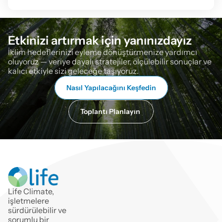
Etkinizi artırmak için yanınızdayız
İklim hedeflerinizi eyleme dönüştürmenize yardımcı 
oluyoruz — veriye dayalı stratejiler, ölçülebilir sonuçlar ve 
kalıcı etkiyle sizi geleceğe taşıyoruz.
Nasıl Yapılacağını Keşfedin
Toplantı Planlayın 
Life Climate, 
işletmelere 
sürdürülebilir ve
sorumlu bir 