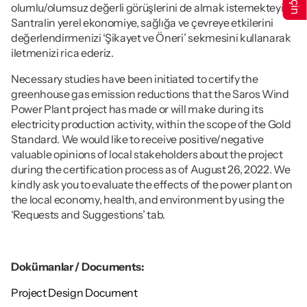
olumlu/olumsuz değerli görüşlerini de almak istemekteyiz. 
Santralin yerel ekonomiye, sağlığa ve çevreye etkilerini 
değerlendirmenizi ‘Şikayet ve Öneri’ sekmesini kullanarak 
iletmenizi rica ederiz.
Necessary studies have been initiated to certify the 
greenhouse gas emission reductions that the Saros Wind 
Power Plant project has made or will make during its 
electricity production activity, within the scope of the Gold 
Standard. We would like to receive positive/negative 
valuable opinions of local stakeholders about the project 
during the certification process as of August 26, 2022. We 
kindly ask you to evaluate the effects of the power plant on 
the local economy, health, and environment by using the 
‘Requests and Suggestions’ tab.
Dokümanlar / Documents:
Project Design Document