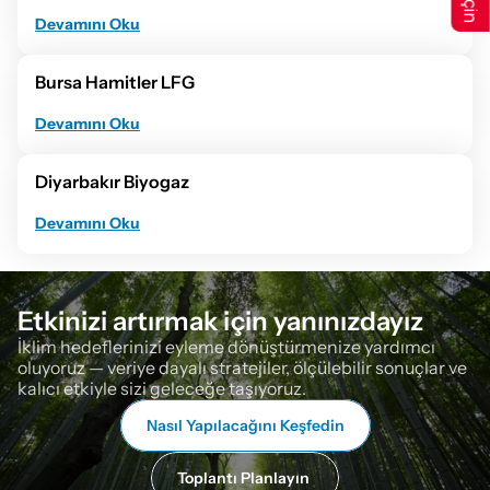
Devamını Oku
Bursa Hamitler LFG
Devamını Oku
Diyarbakır Biyogaz
Devamını Oku
Etkinizi artırmak için yanınızdayız
İklim hedeflerinizi eyleme dönüştürmenize yardımcı 
oluyoruz — veriye dayalı stratejiler, ölçülebilir sonuçlar ve 
kalıcı etkiyle sizi geleceğe taşıyoruz.
Nasıl Yapılacağını Keşfedin
Toplantı Planlayın 