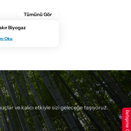
Tümünü Gör
akır Biyogaz
nı Oku
çlar ve kalıcı etkiyle sizi geleceğe taşıyoruz.
İletişime Geçin