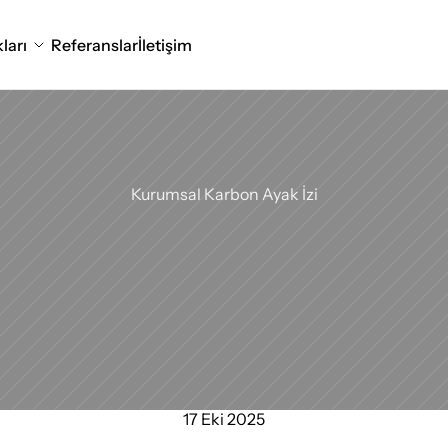
ları
Referanslar
İletişim
Eptisa
Türkiye
Kurumsal Karbon Ayak İzi
17 Eki 2025