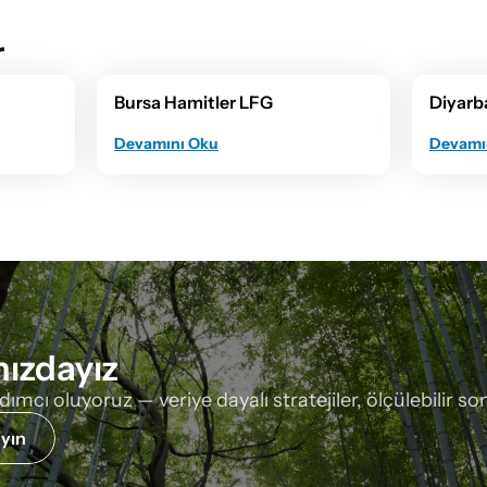
r
Bursa Hamitler LFG
Diyarb
Devamını Oku
Devamı
nızdayız
cı oluyoruz — veriye dayalı stratejiler, ölçülebilir sonu
yın 