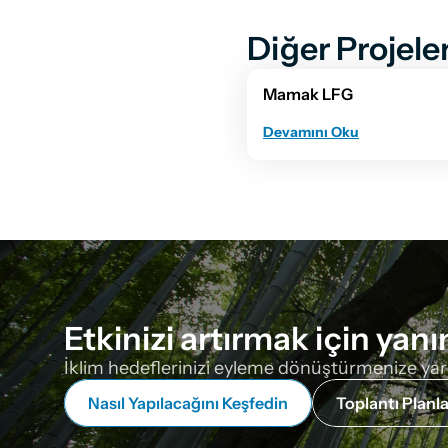
Diğer Projele
Mamak LFG
Devamını Oku
Etkinizi artırmak için yanı
İklim hedeflerinizi eyleme dönüştürmenize yardım
Nasıl Yapılacağını Keşfedin
Toplantı Planla