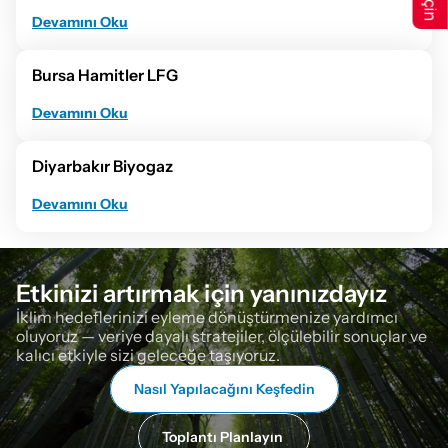
Devamını Oku
Bursa Hamitler LFG
Devamını Oku
Diyarbakır Biyogaz
Devamını Oku
Etkinizi artırmak için yanınızdayız
İklim hedeflerinizi eyleme dönüştürmenize yardımcı 
oluyoruz — veriye dayalı stratejiler, ölçülebilir sonuçlar ve 
kalıcı etkiyle sizi geleceğe taşıyoruz.
Nasıl Yapılacağını Keşfedin
Toplantı Planlayın 