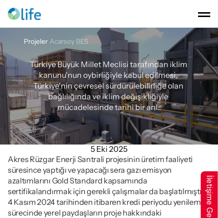
Projeler
Acarsoy BES
Acarsoy
BES
Türkiye Büyük Millet Meclisi tarafından iklim 
kanunu'nun oybirliğiyle kabul edilmesi, 
Türkiye'nin çevresel sürdürülebilirliğe olan 
bağlılığında ve iklim değişikliğiyle 
mücadelesinde tarihi bir anI..
5 Eki 2025
Akres Rüzgar Enerji Santrali projesinin üretim faaliyeti 
süresince yaptığı ve yapacağı sera gazı emisyon 
İletişime Geçin
azaltımlarını Gold Standard kapsamında 
sertifikalandırmak için gerekli çalışmalar da başlatılmıştır. 
4 Kasım 2024 tarihinden itibaren kredi periyodu yenileme 
sürecinde yerel paydaşların proje hakkındaki 