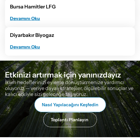
Bursa Hamitler LFG
Devamını Oku
Diyarbakır Biyogaz
Devamını Oku
Etkinizi artırmak için yanınızdayız
İklim hedeflerinizi eyleme dönüştürmenize yardımcı 
oluyoruz — veriye dayalı stratejiler, ölçülebilir sonuçlar ve 
kalıcı etkiyle sizi geleceğe taşıyoruz.
Nasıl Yapılacağını Keşfedin
Toplantı Planlayın 